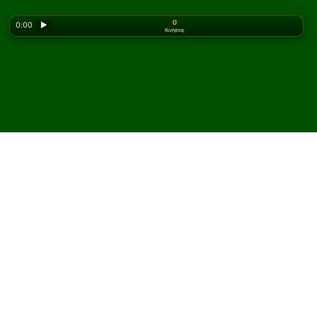
0
0:00
▶
Κινήσεις
Looking for the classic version? Play
online solitaire
for free
on our homepage.
Παίξτε Indian Πασιέντζα
online και δωρεάν
Στο Solitaired, μπορείτε να παίξετε απεριόριστες
παρτίδες Indian Πασιέντζα.