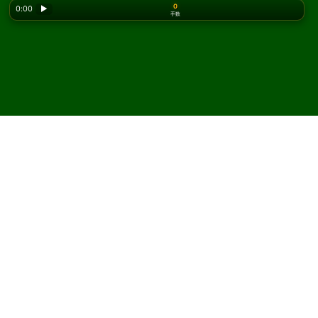
0
0:00
▶
手数
Looking for the classic version? Play
online solitaire
for free
on our homepage.
Exiled Kings ソリティアを
オンラインで無料プレイ
Solitaired では、Exiled Kings ソリティアを何度でもプレ
イできます。