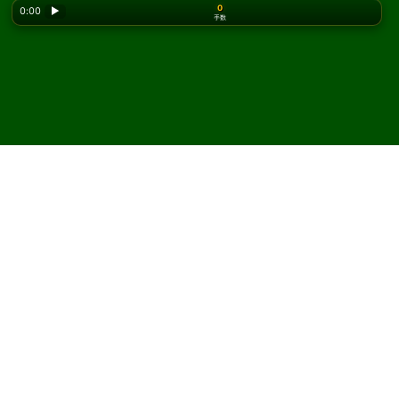
0
0:00
▶
手数
Looking for the classic version? Play
online solitaire
for free
on our homepage.
Eternal Triangle ソリティア
をオンラインで無料プレイ
Solitaired では、Eternal Triangle ソリティアを何度でもプ
レイできます。