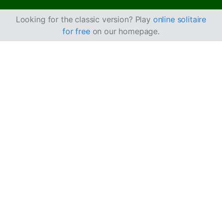
Looking for the classic version? Play
online solitaire
for free
on our homepage.
Come giocare a
Solitario Elevens
Solitario Elevens è un gioco di abbinamento simile a
Solitario Piramide
, in cui devi combinare carte che
sommano 11.
Come si gioca
Obiettivo