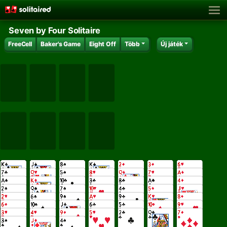
Seven by Four Solitaire
FreeCell
Baker's Game
Eight Off
Több
Új játék