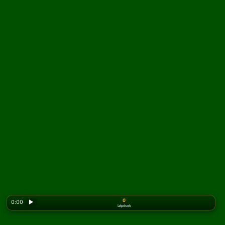
0
0:00
▶
Lépések