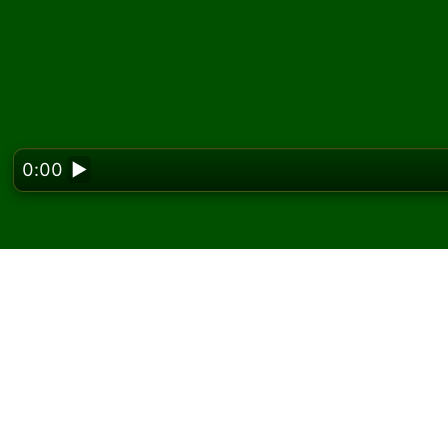
0:00
▶
Looking f
Private Lane सॉलिटेयर ऑनल
Solitaired पर, आप Private Lane सॉलिटेयर के असीमित
एक और गेम और नए पत्ते बांटने के लिए नया गेम बटन का उप