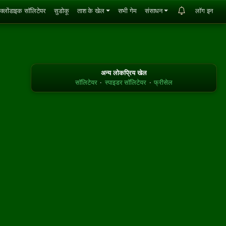
क्लोंडाइक सॉलिटेयर
सुडोकू
ताश के खेल
सभी गेम
संसाधन
लॉग इन
अन्य लोकप्रिय खेल
सॉलिटेयर
·
स्पाइडर सॉलिटेयर
·
फ्रीसेल