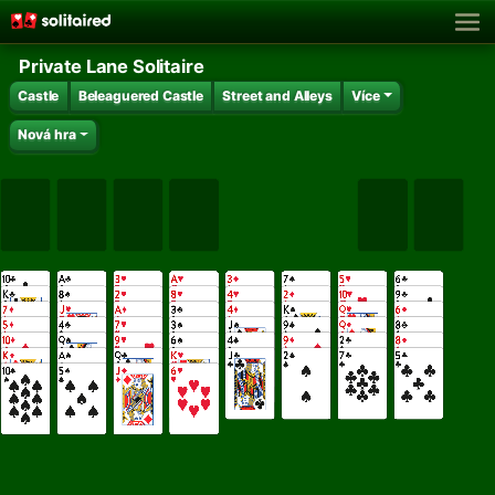
Private Lane Solitaire
Castle
Beleaguered Castle
Street and Alleys
Více
Nová hra