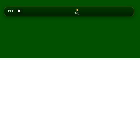
0
0:00
▶
Tahy
Looking for the classic version? Play
online solitaire
for free
on our homepage.
Hrajte Private Lane pasiáns
online a zdarma
Na Solitaired můžete hrát neomezený počet her Private
Lane pasiáns.