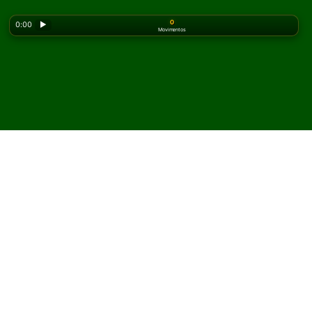
0
0:00
▶
Movimentos
Looking for the classic version? Play
online solitaire
for free
on our homepage.
Jogue Private Lane
Paciência online e grátis
No Solitaired, você pode jogar partidas ilimitadas de
Private Lane Paciência.