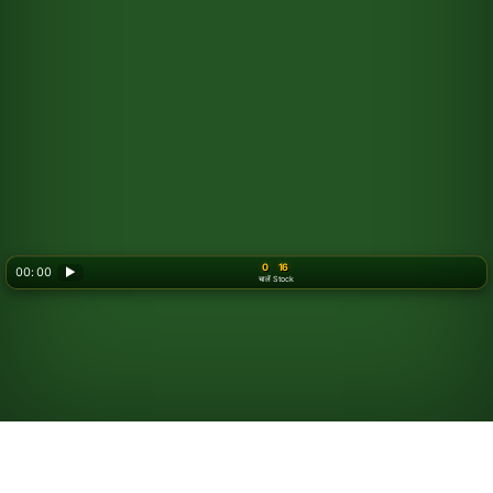
0
16
00: 00
▶
चालें
Stock
Looking for something new? Try out
Spider Solitaire
!