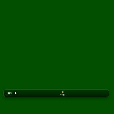
0
0:00
▶
Coups