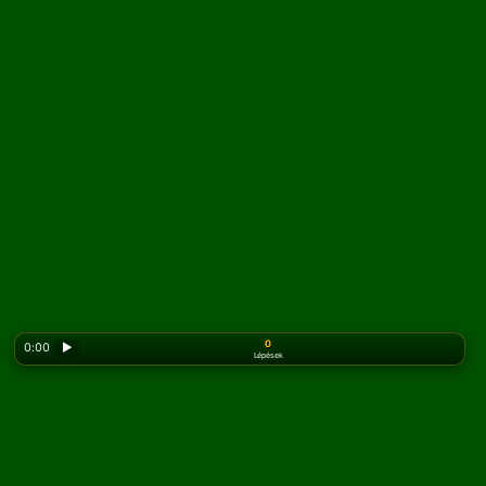
0
0:00
▶
Lépések