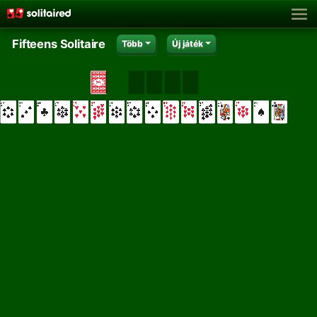
Fifteens Solitaire
Több
Új játék