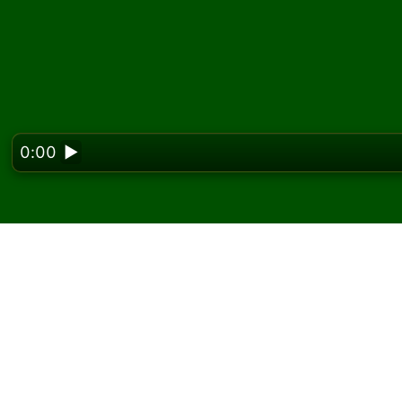
0:00
▶
Looking f
Juega Luckier Thirteen
En Solitaired, puedes jugar partidas ilimitada
Usa el botón de nueva partida para repartir 