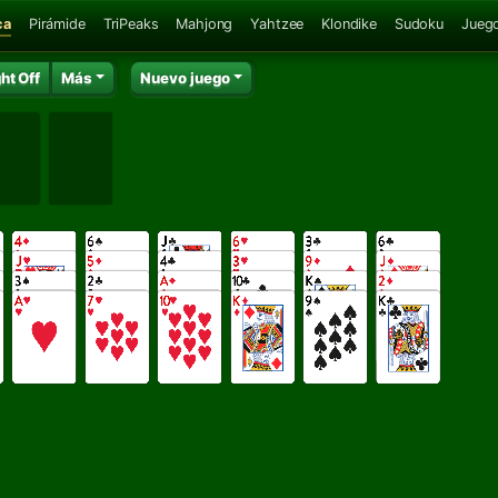
ca
Pirámide
TriPeaks
Mahjong
Yahtzee
Klondike
Sudoku
Juego
ht Off
Más
Nuevo juego