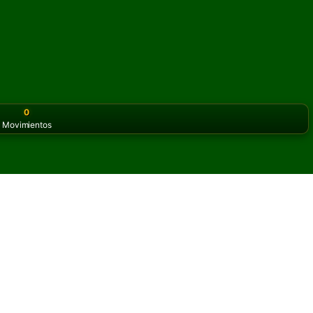
0
Movimientos
or the classic version? Play
online solitaire for free
on our h
 Solitario en línea y gratis
s de Luckier Thirteen Solitario.
otra partida y nuevas cartas.