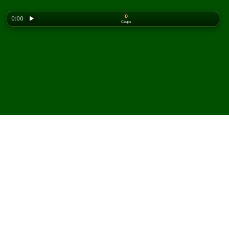
0
0:00
▶
Coups
Looking for the classic version? Play
online solitaire
for free
on our homepage.
Jouez à Luckier Thirteen
Solitaire en ligne et
gratuitement