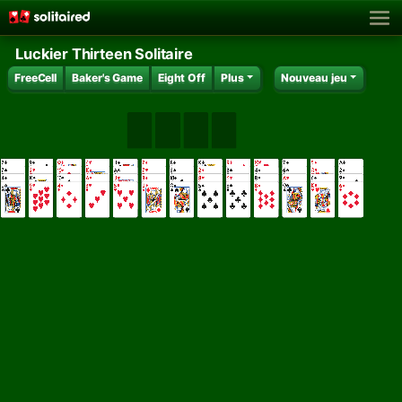
Luckier Thirteen Solitaire
FreeCell
Baker's Game
Eight Off
Plus
Nouveau jeu