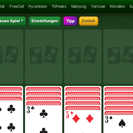
tär
FreeCell
Pyramiden
TriPeaks
Mahjong
Yahtzee
Klondike
S
eues Spiel
Einstellungen
Tipp
Zurück