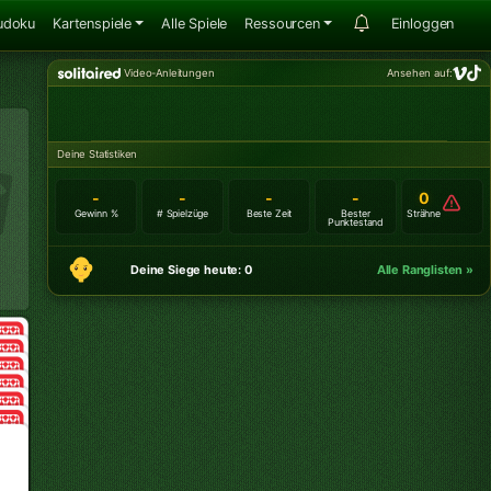
udoku
Kartenspiele
Alle Spiele
Ressourcen
Einloggen
Video-Anleitungen
Ansehen auf:
Deine Statistiken
-
-
-
-
0
Gewinn %
# Spielzüge
Beste Zeit
Bester
Strähne
Punktestand
Deine Siege heute: 0
Alle Ranglisten »