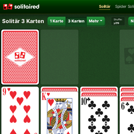
Solitär
Spider Soli
Shuffle:
Solitär 3 Karten
1 Karte
3 Karten
Mehr
N
yZf9