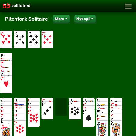
Pitchfork Solitaire
Mere
Nyt spil