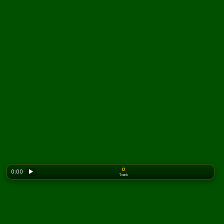
0
0:00
▶
Træk