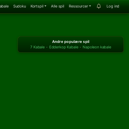
abale
Sudoku
Kortspil
Alle spil
Ressourcer
Log ind
Andre populære spil
7 Kabale
·
Edderkop Kabale
·
Napoleon kabale