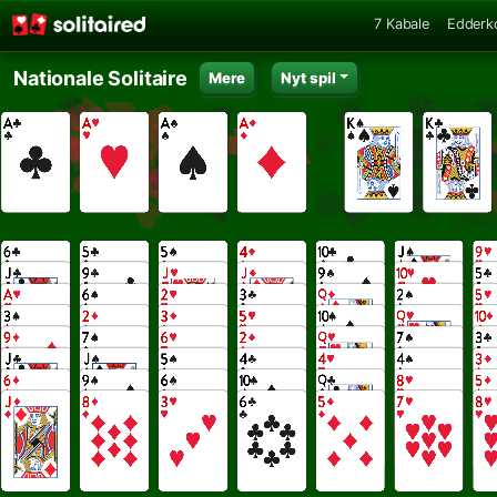
7 Kabale
Edderk
Nationale Solitaire
Mere
Nyt spil