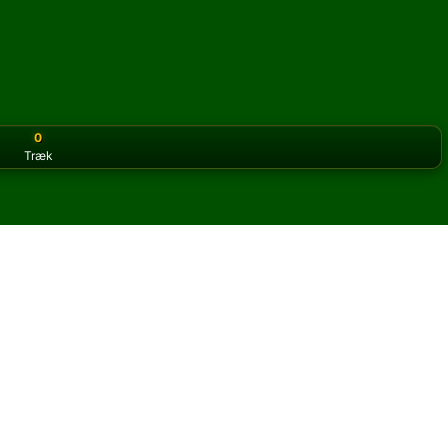
0
Træk
or the classic version? Play
online solitaire for free
on our h
online og gratis
 Nationale kabale.
og nye kort.
u klikke på knappen regler for at lære spillet.