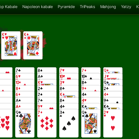
op Kabale
Napoleon kabale
Pyramide
TriPeaks
Mahjong
Yatzy
K