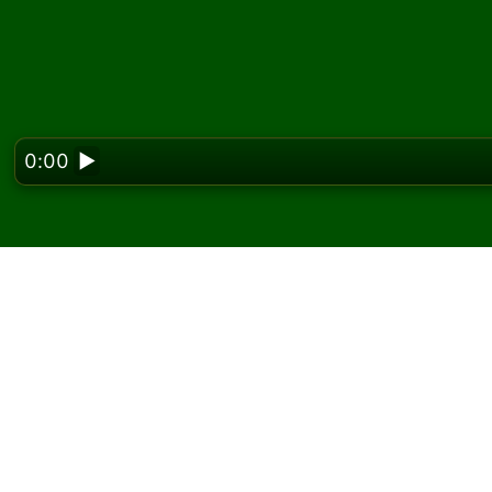
0:00
▶
Looking f
Spil Nationale kabale 
På Solitaired kan du spille ubegrænsede spil
Brug knappen nyt spil til at give et nyt spil 
Hvis du ikke ved, hvordan man spiller, skal d