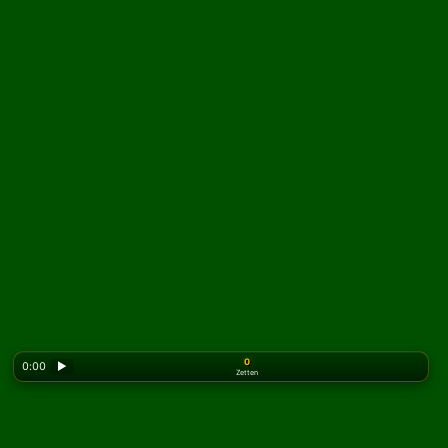
0
0:00
▶
Zetten