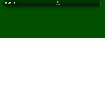
0
0:00
▶
Træk
Looking for the classic version? Play
online solitaire
for free
on our homepage.
Spil Lady Palk kabale online
og gratis
På Solitaired kan du spille ubegrænsede spil Lady Palk
kabale.