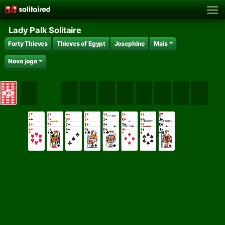
Lady Palk Solitaire
Forty Thieves
Thieves of Egypt
Josephine
Mais
Novo jogo