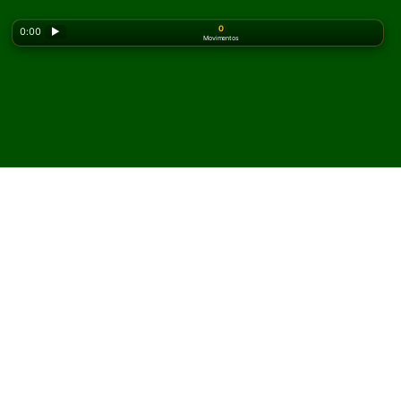
0
0:00
▶
Movimentos
Looking for the classic version? Play
online solitaire
for free
on our homepage.
Jogue Lady Palk Paciência
online e grátis
No Solitaired, você pode jogar partidas ilimitadas de
Lady Palk Paciência.