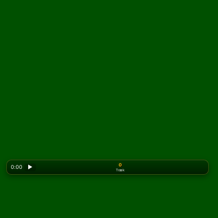
0
0:00
▶
Træk