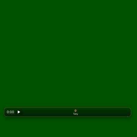
0
0:00
▶
Tahy