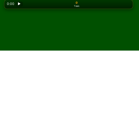
0
0:00
▶
Træk
Looking for the classic version? Play
online solitaire
for free
on our homepage.
Spil Double Limited kabale
online og gratis
På Solitaired kan du spille ubegrænsede spil Double
Limited kabale.