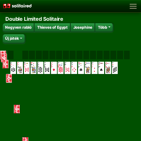
Double Limited Solitaire
Negyven rabló
Thieves of Egypt
Josephine
Több
Új játék