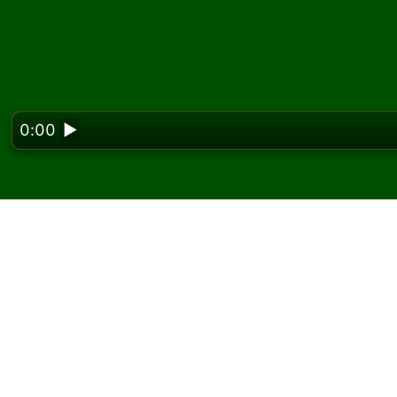
0:00
▶
Looking f
Spil Bastion kabale on
På Solitaired kan du spille ubegrænsede spil
Brug knappen nyt spil til at give et nyt spil 
Hvis du ikke ved, hvordan man spiller, skal d