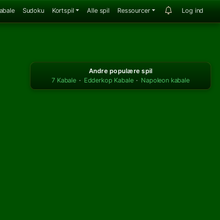
abale
Sudoku
Kortspil
Alle spil
Ressourcer
Log ind
Andre populære spil
7 Kabale
·
Edderkop Kabale
·
Napoleon kabale