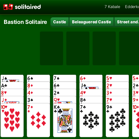
7 Kabale
Edderk
Bastion Solitaire
Castle
Beleaguered Castle
Street and