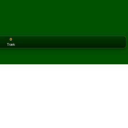
0
Træk
or the classic version? Play
online solitaire for free
on our h
line og gratis
 Bastion kabale.
og nye kort.
u klikke på knappen regler for at lære spillet.