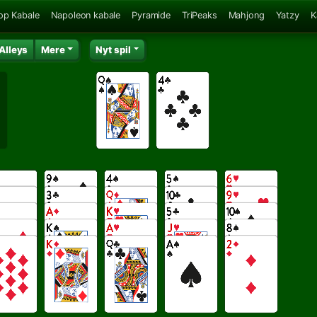
op Kabale
Napoleon kabale
Pyramide
TriPeaks
Mahjong
Yatzy
K
 Alleys
Mere
Nyt spil