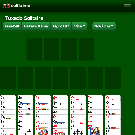
Tuxedo Solitaire
FreeCell
Baker's Game
Eight Off
Více
Nová hra