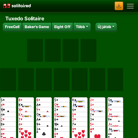
Tuxedo Solitaire
FreeCell
Baker's Game
Eight Off
Több
Új játék