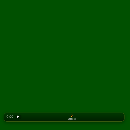
0
0:00
▶
Lépések