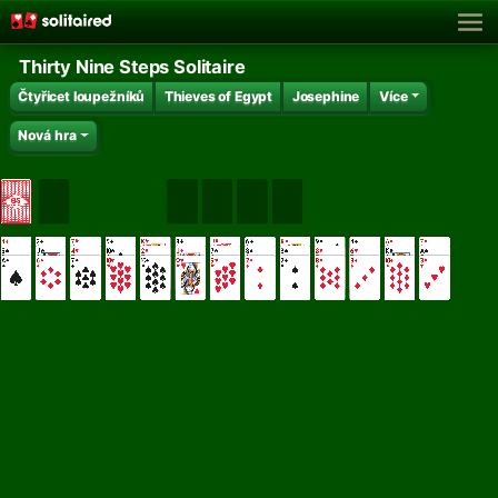
Thirty Nine Steps Solitaire
Čtyřicet loupežníků
Thieves of Egypt
Josephine
Více
Nová hra