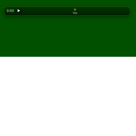
0
0:00
▶
Tahy
Looking for the classic version? Play
online solitaire
for free
on our homepage.
Hrajte Thirty Nine Steps
pasiáns online a zdarma
Na Solitaired můžete hrát neomezený počet her Thirty
Nine Steps pasiáns.