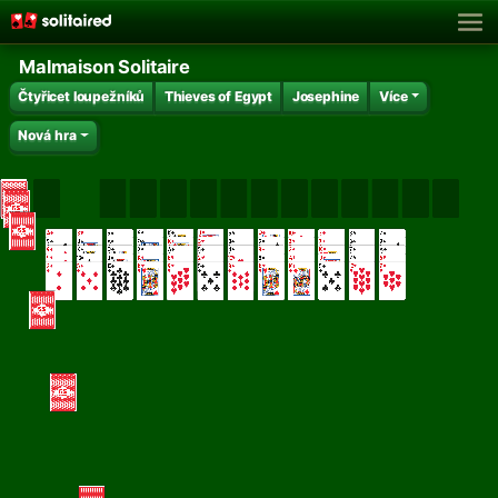
Malmaison Solitaire
Čtyřicet loupežníků
Thieves of Egypt
Josephine
Více
Nová hra