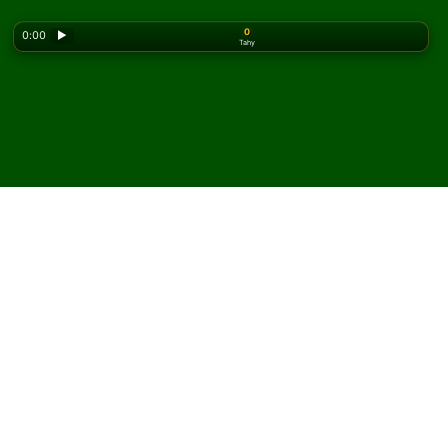
0
0:00
▶
Tahy
Looking for the classic version? Play
online solitaire
for free
on our homepage.
Hrajte Malmaison pasiáns
online a zdarma
Na Solitaired můžete hrát neomezený počet her
Malmaison pasiáns.