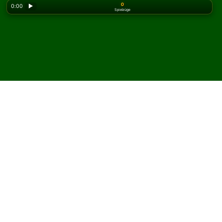
0
0:00
▶
Spielzüge
Looking for the classic version? Play
online solitaire
for free
on our homepage.
Spielen Sie Malmaison
Solitär online und kostenlos
Auf Solitaired können Sie unbegrenzt Malmaison Solitär
spielen.