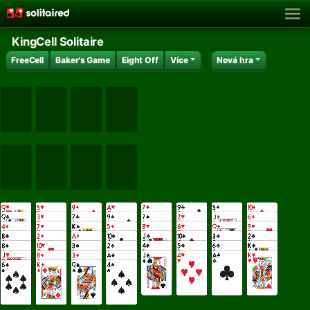
KingCell Solitaire
FreeCell
Baker's Game
Eight Off
Více
Nová hra