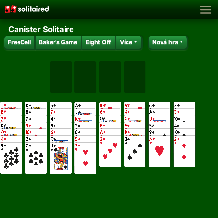
Canister Solitaire
FreeCell
Baker's Game
Eight Off
Více
Nová hra