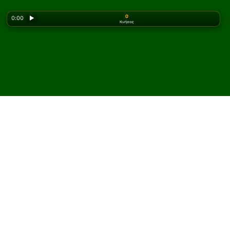
0
0:00
▶
Κινήσεις
Looking for the classic version? Play
online solitaire
for free
on our homepage.
Παίξτε Canister Πασιέντζα
online και δωρεάν
Στο Solitaired, μπορείτε να παίξετε απεριόριστες
παρτίδες Canister Πασιέντζα.