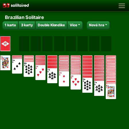
Brazilian Solitaire
1 karta
3 karty
Double Klondike
Více
Nová hra