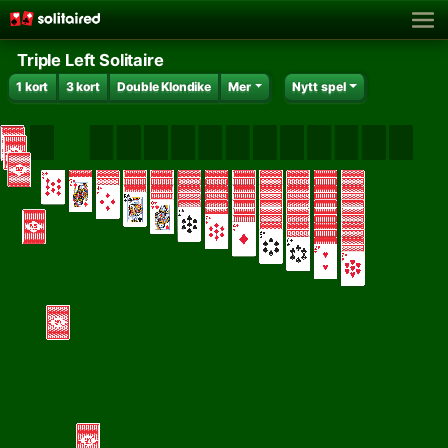
Triple Left Solitaire
1 kort
3 kort
Double Klondike
Mer
Nytt spel