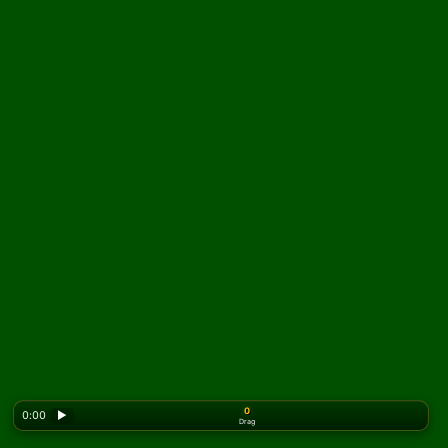
0
0:00
▶
Drag