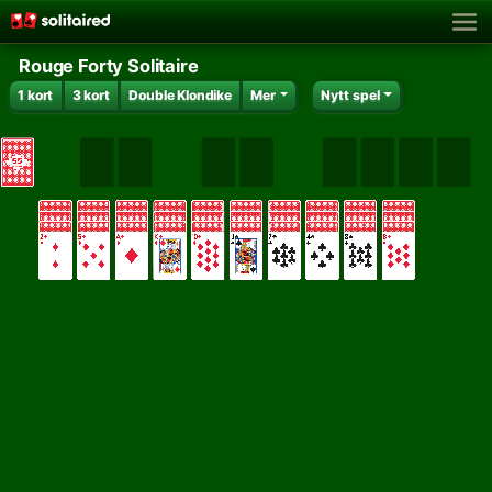
Rouge Forty Solitaire
1 kort
3 kort
Double Klondike
Mer
Nytt spel