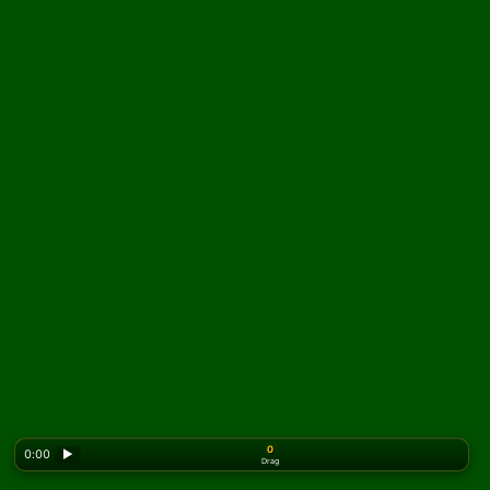
0
0:00
▶
Drag