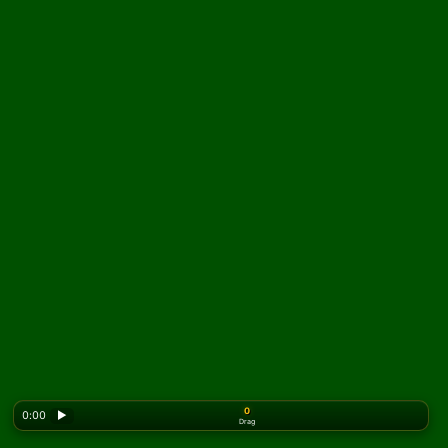
0
0:00
▶
Drag