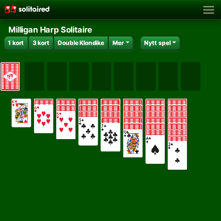
Milligan Harp Solitaire
1 kort
3 kort
Double Klondike
Mer
Nytt spel