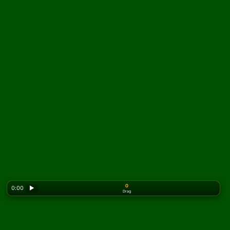
0
0:00
▶
Drag