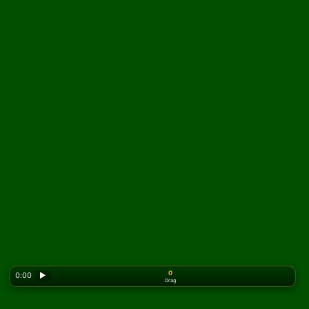
0
0:00
▶
Drag