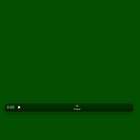
0
0:00
▶
Potezi