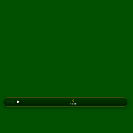
0
0:00
▶
Potezi