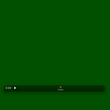
0
0:00
▶
Potezi