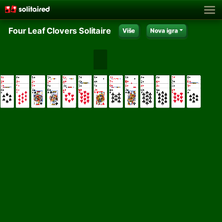
Four Leaf Clovers Solitaire
Više
Nova igra