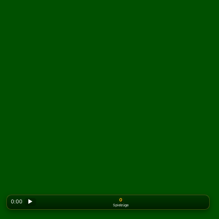
0
0:00
▶
Spielzüge