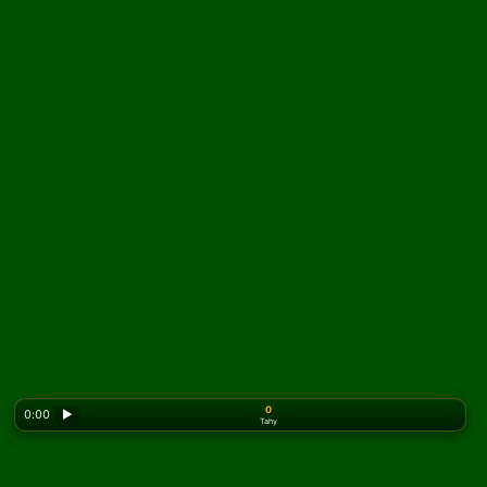
0
0:00
▶
Tahy