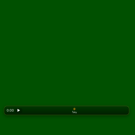
0
0:00
▶
Ťahy