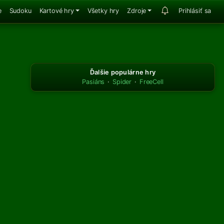
e
Sudoku
Kartové hry
Všetky hry
Zdroje
Prihlásiť sa
Ďalšie populárne hry
Pasiáns
·
Spider
·
FreeCell