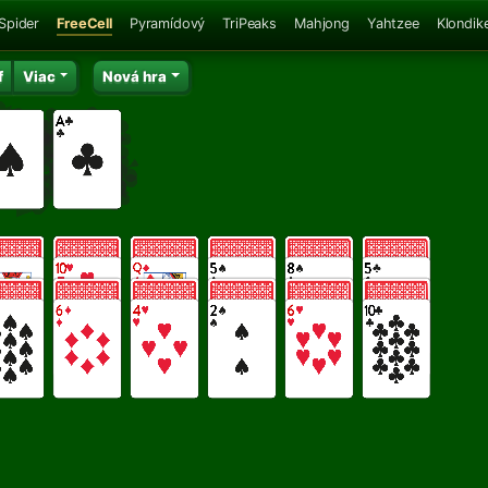
Spider
FreeCell
Pyramídový
TriPeaks
Mahjong
Yahtzee
Klondik
f
Viac
Nová hra