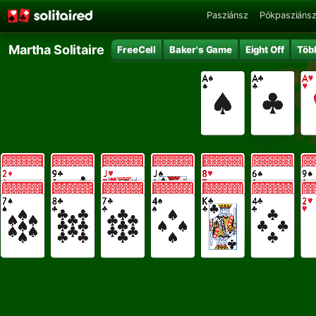
Pasziánsz
Pókpasziáns
Martha Solitaire
FreeCell
Baker's Game
Eight Off
Töb