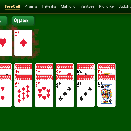
z
FreeCell
Piramis
TriPeaks
Mahjong
Yahtzee
Klondike
Sudok
b
Új játék