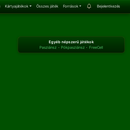
u
Kártyajátékok
Összes játék
Források
Bejelentkezés
Egyéb népszerű játékok
Pasziánsz
·
Pókpasziánsz
·
FreeCell