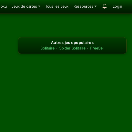
doku
Jeux de cartes
Tous les Jeux
Ressources
Login
Autres jeux populaires
Solitaire
·
Spider Solitaire
·
FreeCell