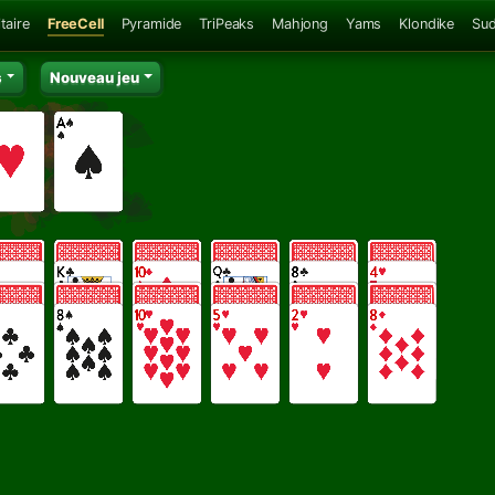
taire
FreeCell
Pyramide
TriPeaks
Mahjong
Yams
Klondike
Su
s
Nouveau jeu