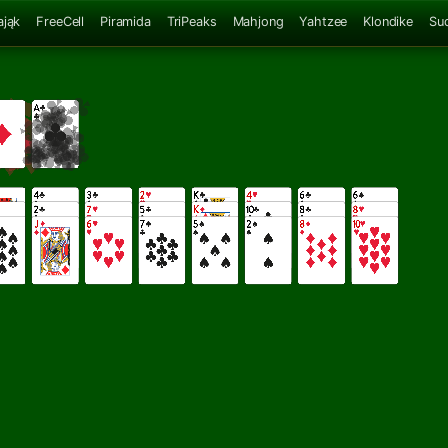
ająk
FreeCell
Piramida
TriPeaks
Mahjong
Yahtzee
Klondike
Su