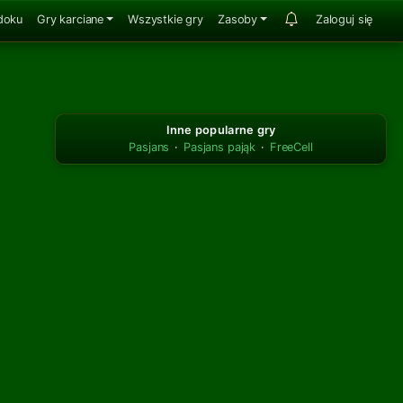
doku
Gry karciane
Wszystkie gry
Zasoby
Zaloguj się
Inne popularne gry
Pasjans
·
Pasjans pająk
·
FreeCell