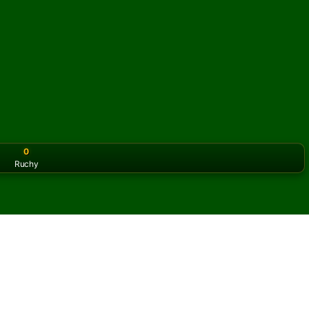
0
Ruchy
or the classic version? Play
online solitaire for free
on our h
een Piles online i za