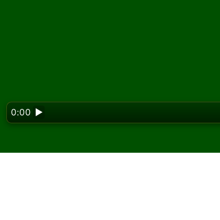
0:00
▶
Looking f
Zagraj w pasjansa Sixt
darmo