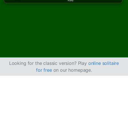
Ruchy
Looking for the classic version? Play
online solitaire
for free
on our homepage.
Jak grać w Big
Pasjans pająk
Ta gra to wariant
Pasjansa pająka
z trzema taliami.