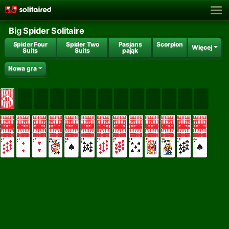
Big Spider Solitaire
Spider Four
Spider Two
Pasjans
Scorpion
Więcej
Suits
Suits
pająk
Nowa gra