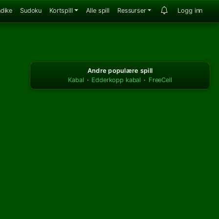
ndike
Sudoku
Kortspill
Alle spill
Ressurser
Logg inn
Andre populære spill
Kabal
·
Edderkopp kabal
·
FreeCell