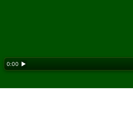
0:00
▶
Looking f
Spill Royal Family kaba
På Solitaired kan du spille ubegrenset med R