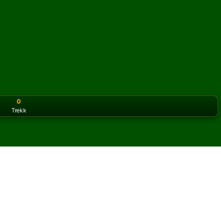
0
Trekk
or the classic version? Play
online solitaire for free
on our h
l på nett og gratis
oyal Family kabal.