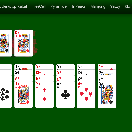
dderkopp kabal
FreeCell
Pyramide
TriPeaks
Mahjong
Yatzy
Klo